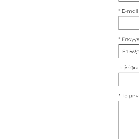
* E-mail
* Επαγγ
Τηλέφω
* Το μή