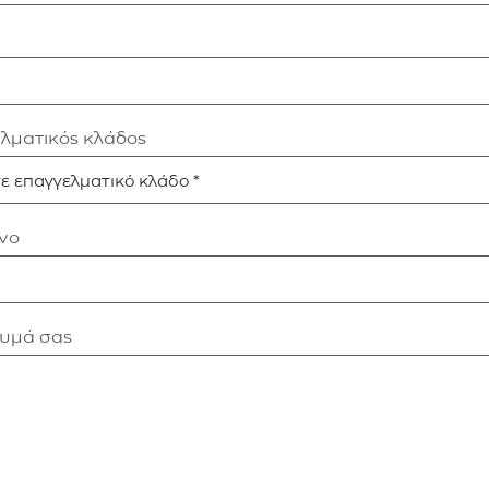
ελματικός κλάδος
νο
νυμά σας