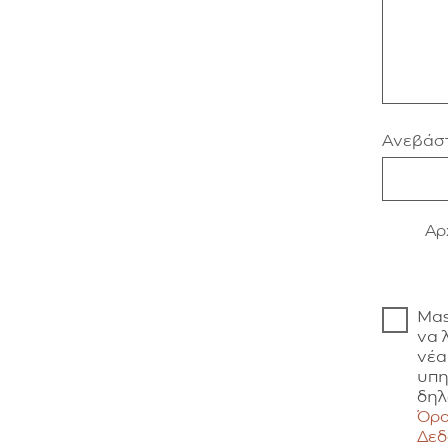
Ανεβάστ
Aρ
Μας
να 
νέα
υπη
δηλ
Όρο
Δε