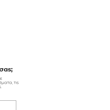
σας;
τε
ματα, τις
.