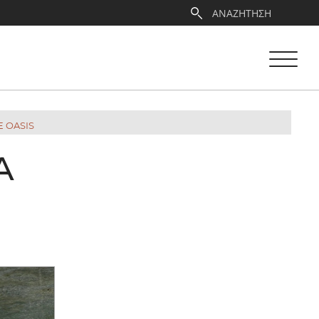
 OASIS
Α