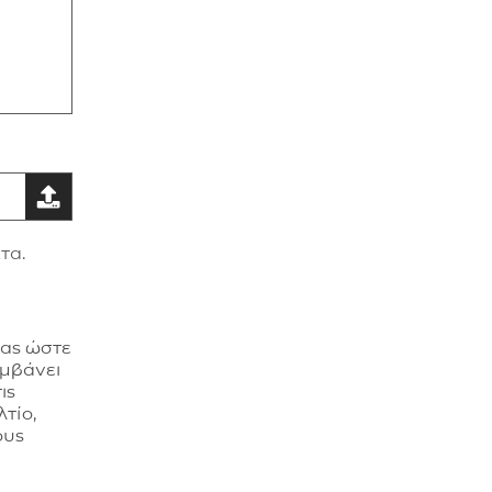
τα.
σας ώστε
αμβάνει
ις
τίο,
ους