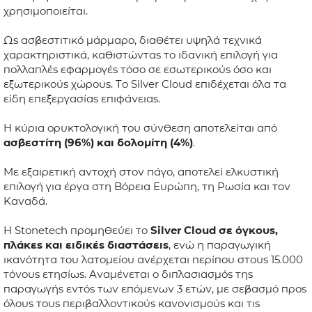
χρησιμοποιείται.
ΕΦΑΡΜΟΓΕΣ
Ως ασβεστιτικό μάρμαρο, διαθέτει υψηλά τεχνικά
χαρακτηριστικά, καθιστώντας το ιδανική επιλογή για
πολλαπλές εφαρμογές τόσο σε εσωτερικούς όσο και
ΚΑΤΑΛΟΓΟΣ
εξωτερικούς χώρους. Το Silver Cloud επιδέχεται όλα τα
είδη επεξεργασίας επιφάνειας.
BLOG
Η κύρια ορυκτολογική του σύνθεση αποτελείται από
ΕΠΙΚΟΙΝΩΝΙΑ
ασβεστίτη (96%) και δολομίτη (4%)
.
Με εξαιρετική αντοχή στον πάγο, αποτελεί ελκυστική
επιλογή για έργα στη Βόρεια Ευρώπη, τη Ρωσία και τον
Καναδά.
Η Stonetech προμηθεύει το
Silver Cloud σε όγκους,
πλάκες και ειδικές διαστάσεις
, ενώ η παραγωγική
ικανότητα του λατομείου ανέρχεται περίπου στους 15.000
τόνους ετησίως. Αναμένεται ο διπλασιασμός της
παραγωγής εντός των επόμενων 3 ετών, με σεβασμό προς
όλους τους περιβαλλοντικούς κανονισμούς και τις