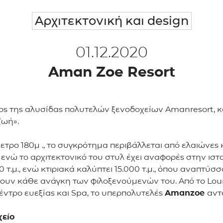
Αρχιτεκτονική και design
01.12.2020
Aman Zoe Resort
λος της αλυσίδας πολυτελών ξενοδοχείων Amanresort, κ
ζωή».
ετρο 180μ ., το συγκρότημα περιβάλλεται από ελαιώνες
 ενώ το αρχιτεκτονικό του στυλ έχει αναφορές στην ιστο
τ.μ., ενώ κτιριακά καλύπτει 15.000 τ.μ., όπου αναπτύσσ
ύπτουν κάθε ανάγκη των φιλοξενούμενών του. Από το Loun
κέντρο ευεξίας και Spa, το υπερπολυτελές
Amanzoe
αντ
χείο