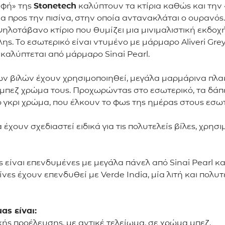
αφή» της
Stonetech
καλύπτουν τα κτίρια καθώς και την 
α προς την πισίνα, στην οποία αντανακλάται ο ουρανός.
 ψηλοτάβανο κτίριο που θυμίζει μια μινιμαλιστική εκδοχ
. Το εσωτερικό είναι ντυμένο με μάρμαρο Aliveri Grey
καλύπτεται από μάρμαρο Sinai Pearl.
ων βιλών έχουν χρησιμοποιηθεί, μεγάλα μαρμάρινα πλακ
ο μπεζ χρώμα τους. Προχωρώντας στο εσωτερικό, τα δά
τό γκρι χρώμα, που έλκουν το φως της ημέρας στους εσω
 έχουν σχεδιαστεί ειδικά για τις πολυτελείς βίλες, χρη
 είναι επενδυμένες με μεγάλα πάνελ από Sinai Pearl και
ισίνες έχουν επενδυθεί με Verde India, μία λιτή και πο
 μας
είναι:
κής προέλευσης, με αντικέ τελείωμα, σε χρώμα μπεζ.