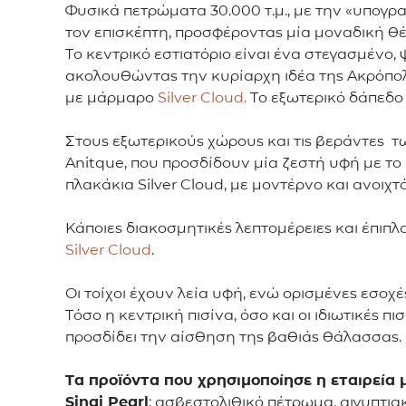
Φυσικά πετρώματα 30.000 τ.μ., με την «υπογρ
τον επισκέπτη, προσφέροντας μία μοναδική θέ
Το κεντρικό εστιατόριο είναι ένα στεγασμένο,
ακολουθώντας την κυρίαρχη ιδέα της Ακρόπολης
με μάρμαρο
Silver Cloud.
Το εξωτερικό δάπεδο 
Στους εξωτερικούς χώρους και τις βεράντες τ
Anitque, που προσδίδουν μία ζεστή υφή με τ
πλακάκια Silver Cloud, με μοντέρνο και ανοιχ
Κάποιες διακοσμητικές λεπτομέρειες και έπιπλα
Silver Cloud
.
Οι τοίχοι έχουν λεία υφή, ενώ ορισμένες εσοχές
Τόσο η κεντρική πισίνα, όσο και οι ιδιωτικές π
προσδίδει την αίσθηση της βαθιάς θάλασσας.
Τα προϊόντα που χρησιμοποίησε η εταιρεία
Sinai
Pearl
: ασβεστολιθικό πέτρωμα, αιγυπτια