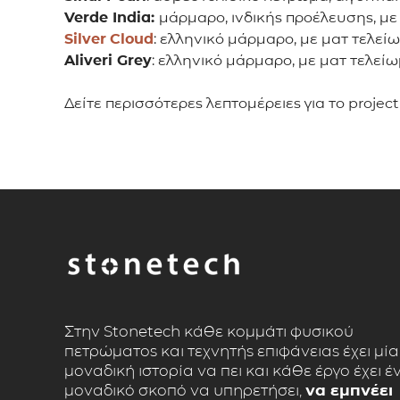
Verde
India:
μάρμαρο, ινδικής προέλευσης, με
Silver
Cloud
: ελληνικό μάρμαρο, με ματ τελεί
Aliveri
Grey
: ελληνικό μάρμαρο, με ματ τελείω
Δείτε περισσότερες λεπτομέρειες για το projec
Στην Stonetech κάθε κομμάτι φυσικού
πετρώματος και τεχνητής επιφάνειας έχει μία
μοναδική ιστορία να πει και κάθε έργο έχει έ
μοναδικό σκοπό να υπηρετήσει,
να εμπνέει