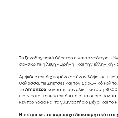
Το ξενοδοχειακό θέρετρο είναι το νεότερο μέ
σανσκριτική λέξη «Ειρήνη» και την ελληνική «
Αμφιθεατρικά χτισμένο σε έναν λόφο, σε υψόμ
θάλασσα, τις Σπέτσες και τον Σαρωνικό κόλπο,
Το
Amanzoe
καλύπτει συνολική έκταση 80.000 
πισίνες και τα κεντρικά κτίρια, τα οποία καλ
κέντρο Yoga και το γυμναστήριο μέχρι και το 
Η πέτρα ως το κυρίαρχο διακοσμητικό στοι