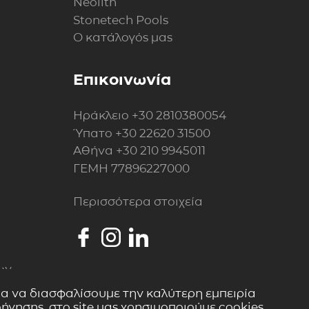
Neolith
Stonetech Pools
Ο κατάλογός μας
Επικοινωνία
Ηράκλειο
+30 2810380054
Ύπατο
+30 22620 31500
Αθήνα
+30 210 9945011
ΓΕΜΗ 77896227000
Περισσότερα στοιχεία
ων
ια να διασφαλίσουμε την καλύτερη εμπειρία
ήγησης, στο site μας χρησιμοποιούμε cookies.