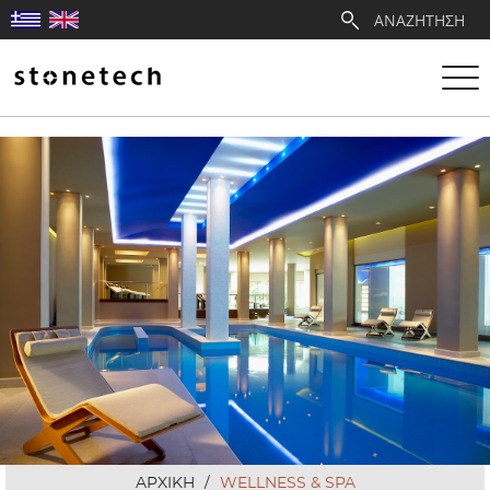
Η ΕΤΑΙΡΕΙΑ
ΥΠΗΡΕΣΙΕΣ
ΛΑΤΟΜΕΙΑ
ΑΝΤΙΠΡΟΣΩΠΕΙΕΣ
ΠΡΟΪΟΝΤΑ
ΕΡΓΑ
ΑΡΧΙΚΗ
/
WELLNESS & SPA