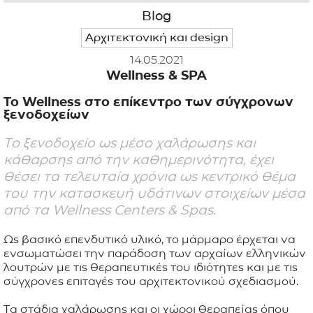
Blog
ΕΦΑΡΜΟΓΕΣ
Αρχιτεκτονική και design
14.05.2021
ΚΑΤΑΛΟΓΟΣ
Wellness & SPA
To
Wellness
στο επίκεντρο των σύγχρονων
BLOG
ξενοδοχείων
ΕΠΙΚΟΙΝΩΝΙΑ
Το ξενοδοχείο ως μέσο χαλάρωσης και
κάθαρσης από την καθημερινότητα, έχει
θέσει τα τελευταία χρόνια ως κεντρικό θέμα
του την κατασκευή υδάτινων στοιχείων μέσα
από τα Wellness Centers & Spas.
Ως βασικό επενδυτικό υλικό, το μάρμαρο έρχεται να
ενσωματώσει την παράδοση των αρχαίων ελληνικών
λουτρών με τις θεραπευτικές του ιδιότητες και με τις
σύγχρονες επιταγές του αρχιτεκτονικού σχεδιασμού.
Τα στάδια χαλάρωσης και οι χώροι θεραπείας όπου