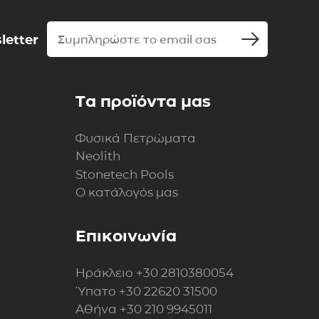
letter
Τα προϊόντα μας
Φυσικά Πετρώματα
Neolith
Stonetech Pools
Ο κατάλογός μας
Επικοινωνία
Ηράκλειο
+30 2810380054
Ύπατο
+30 22620 31500
Αθήνα
+30 210 9945011