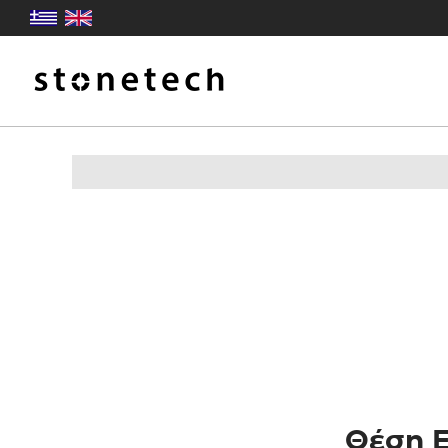
Θέση Ε