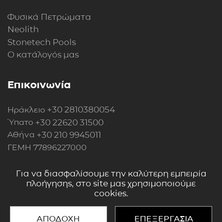
Φυσικά Πετρώματα
Neolith
Stonetech Pools
Ο κατάλογός μας
Επικοινωνία
+30 2810380054
Ηράκλειο
+30 22620 31500
Ύπατο
+30 210 9945011
Αθήνα
ΓΕΜΗ 77896227000
Περισσότερα στοιχεία
Για να διασφαλίσουμε την καλύτερη εμπειρία
πλοήγησης, στο site μας χρησιμοποιούμε
cookies.
ΑΠΟΔΟΧΗ
ΕΠΕΞΕΡΓΑΣΙΑ
Copyright 2018 - 2026 © All rights reserved.