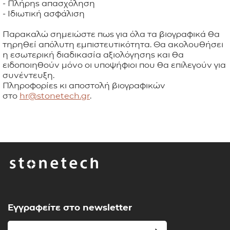
- Πλήρης απασχόληση
- Ιδιωτική ασφάλιση
ΕΦΑΡΜΟΓΕΣ
Παρακαλώ σημειώστε πως για όλα τα βιογραφικά θα
τηρηθεί απόλυτη εμπιστευτικότητα. Θα ακολουθήσει
ΚΑΤΑΛΟΓΟΣ
η εσωτερική διαδικασία αξιολόγησης και θα
ειδοποιηθούν μόνο οι υποψήφιοι που θα επιλεγούν για
συνέντευξη.
BLOG
Πληροφορίες κι αποστολή βιογραφικών
στο
hr@stonetech.gr
.
ΕΠΙΚΟΙΝΩΝΙΑ
Εγγραφείτε στο newsletter