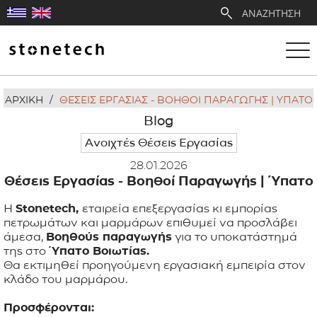
ΑΡΧΙΚΗ
/
ΘΕΣΕΙΣ ΕΡΓΑΣΙΑΣ - ΒΟΗΘΟΙ ΠΑΡΑΓΩΓΗΣ | ΥΠΑΤΟ
Η ΕΤΑΙΡΕΙΑ
Blog
Ανοιχτές Θέσεις Εργασίας
ΥΠΗΡΕΣΙΕΣ
28.01.2026
Θέσεις Εργασίας - Βοηθοί Παραγωγής | Ύπατο
ΛΑΤΟΜΕΙΑ
Η
Stonetech,
εταιρεία επεξεργασίας κι εμπορίας
πετρωμάτων και μαρμάρων επιθυμεί να προσλάβει
ΑΝΤΙΠΡΟΣΩΠΕΙΕΣ
άμεσα,
Βοηθούς παραγωγής
για το υποκατάστημά
της στο
Ύπατο Βοιωτίας.
ΠΡΟΪΟΝΤΑ
Θα εκτιμηθεί προηγούμενη εργασιακή εμπειρία στον
κλάδο του μαρμάρου.
ΕΡΓΑ
Προσφέρονται: