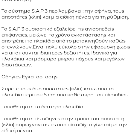
ΕΦΑΡΜΟΓΕΣ
Το σύστημα S.A.P 3 περιλαμβανει : την σφήνα, τους
αποστάτες (κλιπ) και μια ειδική πένσα για τη ρύθμιση.
Το S.A.P 3 ουσιαστικά εξαλείφει τις ανισοπεδείς
ΚΑΤΑΛΟΓΟΣ
επιφανειες, μειώνει το χρόνο εγκατάστασης και
αποτρέπει τα πλακίδια από το μετακινηθούν καθώς
BLOG
στεγνώνουν.Ειναι πολύ εύκολο στην εφαρμογη χωρις
να απαιτουνται ιδιαιτερες δεξιοτήτες. Ιδανικό για
ΕΠΙΚΟΙΝΩΝΙΑ
πλακάκια και μάρμαρα μικρού πάχους και μεγάλων
διαστάσεων.
Οδηγίες Εγκατάστασης:
Σύρετε τους δύο αποστάτες (κλιπ) κάτω από το
πλακίδιο περίπου 5 cm από κάθε άκρη του πλακιδίου
Τοποθετήστε το δεύτερο πλακίδιο
Τοποθετήστε τις σφήνες στην τρύπα του αποστάτη
(κλιπ) σπρώχνοντας τις όσο πιο σφιχτά γίνεται με την
ειδική πένσα.