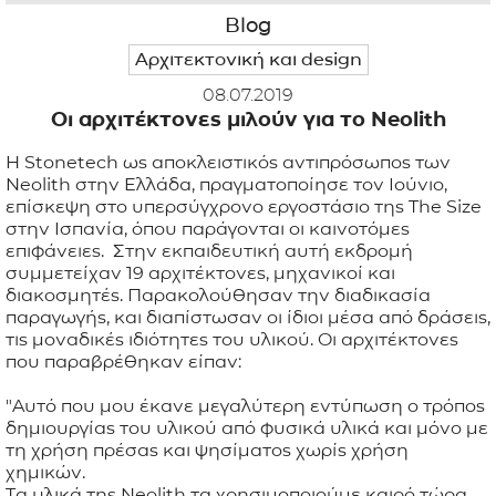
Blog
ΕΦΑΡΜΟΓΕΣ
Αρχιτεκτονική και design
08.07.2019
ΚΑΤΑΛΟΓΟΣ
Οι αρχιτέκτονες μιλούν για το Neolith
Η Stonetech ως αποκλειστικός αντιπρόσωπος των
BLOG
Neolith στην Ελλάδα, πραγματοποίησε τον Ιούνιο,
επίσκεψη στο υπερσύγχρονο εργοστάσιο της The Size
ΕΠΙΚΟΙΝΩΝΙΑ
στην Ισπανία, όπου παράγονται οι καινοτόμες
επιφάνειες. Στην εκπαιδευτική αυτή εκδρομή
συμμετείχαν 19 αρχιτέκτονες, μηχανικοί και
διακοσμητές. Παρακολούθησαν την διαδικασία
παραγωγής, και διαπίστωσαν οι ίδιοι μέσα από δράσεις,
τις μοναδικές ιδιότητες του υλικού. Οι αρχιτέκτονες
που παραβρέθηκαν είπαν:
"Αυτό που μου έκανε μεγαλύτερη εντύπωση ο τρόπος
δημιουργίας του υλικού από φυσικά υλικά και μόνο με
τη χρήση πρέσας και ψησίματος χωρίς χρήση
χημικών.
Τα υλικά της Neolith τα χρησιμοποιούμε καιρό τώρα