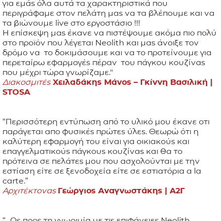
για εμάς όλα αυτά τα χαρακτηριστικά που
περιγράφαμε στον πελάτη μας να τα βλέπουμε και να
τα βιώνουμε live στο εργοστάσιο !!!
Η επίσκεψη μας έκανε να πιστέψουμε ακόμα πιο πολύ
στο προϊόν που λέγεται Neolith και μας άνοιξε τον
δρόμο να το δοκιμάσουμε και να το προτείνουμε για
περεταίρω εφαρμογές πέραν του πάγκου κουζίνας
που μέχρι τώρα γνωρίζαμε."
Διακοσμιτές
Χειλαδάκης Μάνος – Γκίννη Βασιλική |
STOSA
“Περισσότερη εντύπωση από το υλικό μου έκανε οτι
παράγεται απο φυσικές πρώτες ύλες. Θεωρώ ότι η
καλύτερη εφαρμογή του είναι για οικιακούς και
επαγγελματικούς πάγκους κουζίνας και θα το
πρότεινα σε πελάτες μου που ασχολούνται με την
εστίαση είτε σε ξενοδοχεία είτε σε εστιατόρια a la
carte.”
Αρχιτέκτονας
Γεώργιος Αναγνωστάκης |
Α2Γ
“...Ως προς τη γνωριμία με τις επιφάνειες Neolith,