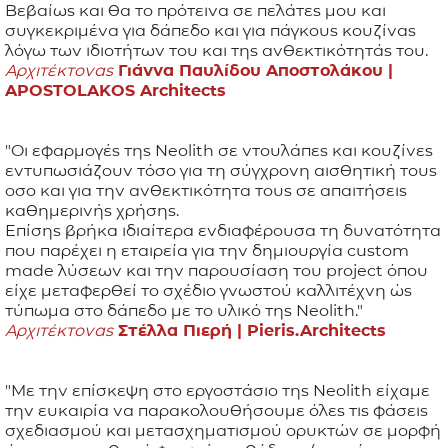
Βεβαίως και θα το πρότεινα σε πελάτες μου και
συγκεκριμένα για δάπεδο και για πάγκους κουζίνας
λόγω των ιδιοτήτων του και της ανθεκτικότητάς του.
Αρχιτέκτονας
Γιάννα Παυλίδου Αποστολάκου |
APOSTOLAKOS Architects
"Οι εφαρμογές της Neolith σε ντουλάπες και κουζίνες
εντυπωσιάζουν τόσο για τη σύγχρονη αισθητική τους
οσο και για την ανθεκτικότητα τους σε απαιτήσεις
καθημερινής χρήσης.
Επίσης βρήκα ιδιαίτερα ενδιαφέρουσα τη δυνατότητα
που παρέχει η εταιρεία για την δημιουργία custom
made λύσεων και την παρουσίαση του project όπου
είχε μεταφερθεί το σχέδιο γνωστού καλλιτέχνη ώς
τύπωμα στο δάπεδο με το υλικό της Neolith."
Αρχιτέκτονας
Στέλλα Πιερή |
Pieris.Architects
"Με την επίσκεψη στο εργοστάσιο της Neolith είχαμε
την ευκαιρία να παρακολουθήσουμε όλες τις φάσεις
σχεδιασμού και μετασχηματισμού ορυκτών σε μορφή