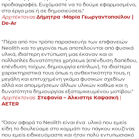
προδιαγραφές. Ευχόμαστε να το δούμε εφαρμοσμένο,
στα έργα μας ή σε δημοσιεύσεις."
Αρχιτέκτονας
Δήμητρα -Μαρία Γεωργαντοπούλου |
De-Ar
"Πέρα από τον τρόπο παρασκευής των επιφανειών
Neolith και το γεγονός πως αποτελούνται από φυσικά
υλικά, ιδιαίτερη εντύπωση μας έκαναν και οι
πολλαπλές δυνατότητες χρήσεως (επένδυση δαπέδου,
επένδυση τοίχων, δημιουργία επίπλων), τα ιδιαίτερα
χαρακτηριστικά τους όπως η ανθεκτικότητα τους, η
μεγάλη και επιτυχημένη γκάμα φυσικών σχεδίων
αλλά και απομιμήσεων άλλων υλικών καθώς και η
δυνατότητα δημιουργίας εξατομικευμένου μοτίβου."
Αρχιτέκτονας
Στεφανία – Άλκιστης Καψασκή
|
AETER
"Όσον αφορά το Neolith είναι ένα υλικό που εμείς
είδη το δουλεύαμε στο κομμάτι του πάγκου κουζίνας
που εμείς ειδικευόμαστε και ήταν πολύ εντυπωσιακό