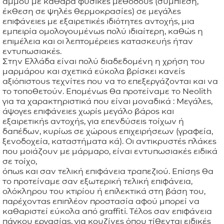
άμμου με καθαρά φυσικές μεθόδους (συμπίεση,
έκθεση σε ψηλές θερμοκρασίες) σε μεγάλες
επιφάνειες με εξαιρετικές ιδιότητες αντοχής, μια
εμπειρία ομολογουμένως πολύ ιδιαίτερη, καθώς η
επιμέλεια και οι λεπτομέρειες κατασκευής ήταν
εντυπωσιακές.
Στην Ελλάδα είναι πολύ διαδεδομένη η χρήση του
μαρμάρου και σχετικά εύκολα βρίσκει κανείς
αξιόπιστους τεχνίτες που να το επεξεργάζονται και να
το τοποθετούν. Επομένως θα προτείναμε το Neolith
για τα χαρακτηριστικά που είναι μοναδικά : Μεγάλες,
άψογες επιφάνειες χωρίς μεγάλο βάρος και
εξαιρετικής αντοχής, για επενδύσεις τοίχων ή
δαπέδων, κυρίως σε χώρους επιχειρήσεων (γραφεία,
ξενοδοχεία, καταστήματα κά). Οι αντικρυστές πλάκες
που μοιάζουν με μάρμαρο, είναι εντυπωσιακές ειδικά
σε τοίχο,
όπως και σαν τελική επιφάνεια τραπεζιού. Επίσης θα
το προτείναμε σαν εξωτερική τελική επιφάνεια,
ολόκληρου του κτιρίου ή επιλεκτικά στη βάση του,
παρέχοντας επιπλέον προστασία αφού μπορεί να
καθαριστεί εύκολα από graffiti. Τέλος σαν επιφάνεια
πάγκου εργασίας, για κουζίνες όπου τίθενται ειδικές