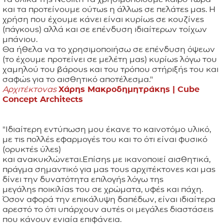
και τα προτείνουμε ούτως η άλλως σε πελάτες μας. Η
χρήση που έχουμε κάνει είναι κυρίως σε κουζίνες
(πάγκους) αλλά και σε επένδυση ιδιαίτερων τοίχων
μπάνιου.
Θα ήθελα να το χρησιμοποιήσω σε επένδυση όψεων
(το έχουμε προτείνει σε μελέτη μας) κυρίως λόγω του
χαμηλού του βάρους και του τρόπου στήριξής του και
σαφώς για το αισθητικό αποτέλεσμα."
Αρχιτέκτονας
Χάρης Μακροδημητράκης |
Cube
Concept Architects
"Ιδιαίτερη εντύπωση μου έκανε το καινοτόμο υλικό,
με τις πολλές εφαρμογές του και το ότι είναι φυσικό
(ορυκτές ύλες)
και ανακυκλώνεται.Επίσης με ικανοποιεί αισθητικά,
πράγμα σημαντικό για μας τους αρχιτέκτονες και μας
δίνει την δυνατότητα επιλογής λόγω της
μεγάλης ποικιλίας του σε χρώματα, υφές και πάχη.
Όσον αφορά την επικάλυψη δαπέδων, είναι ιδιαίτερα
αρεστό το ότι υπάρχουν αυτές οι μεγάλες διαστάσεις
που κάνουν ενιαία επιφάνεια.