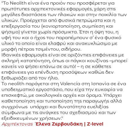
"Το Neolith είναι ένα προιόν που προσφέρεται για
πρωτότυπες αρχιτεκτονικές εφαρμογές, χάρη στις
μεγάλες διαστάσεις των πλακών και στην ποικιλία των
υλικών. Προέρχεται από φυσικά πετρώματα και η
επεξεργασία του (κονιορτοποίηση, συμπίεση και
ψήσιμο) γίνεται χωρίς πρόσμικτα. Έτσι η όψη του, η
υφή του και ο ήχος του παραπέμπουν σ’ ένα φυσικό
υλικό το οποίο είναι ελαφρύ και ανακυκλώσιμο με
μορφή πέτρας τσιμέντου, σιδήρου.
Ιδανικές εφαρμογές είναι σε οριζόντιες επιφάνειες με
σκληρή καταπόνηση, όπως οι πάγκοι κουζίνας –μπορεί
κανείς να ψήσει επάνω σε αυτό! – η σε κάθετες
επιφάνειες για επένδυση προσόψεων καθώς δεν
ξεθωριάζει από τον ήλιο.
Το neolith παράγεται στη Valencia στη Ισπανία σε ένα
υποδειγματικό εργοστάσιο, που είχα την ευκαιρία να
επισκεφτώ, με οικολογικές αρχές και όραμα. Υπάρχει
καθετοποίηση και τυποποίηση της παραγωγής αλλά
συγχρόνως υπάρχει και δυνατότητα ευελιξίας
σύμφωνα με τις ανάγκες του σχεδιασμού και των
εξειδικευμένων χρήσεων."
Αρχιτέκτονας
Έλενα Ζερβουδάκη |
Z-level