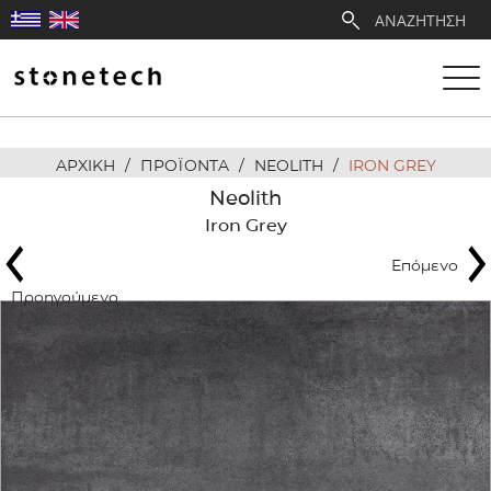
ΑΡΧΙΚΗ
/
ΠΡΟΪΟΝΤΑ
/
NEOLITH
/
IRON GREY
Η ΕΤΑΙΡΕΙΑ
Neolith
Iron Grey
ΥΠΗΡΕΣΙΕΣ
Επόμενο
ΛΑΤΟΜΕΙΑ
Προηγούμενο
ΑΝΤΙΠΡΟΣΩΠΕΙΕΣ
ΠΡΟΪΟΝΤΑ
ΕΡΓΑ