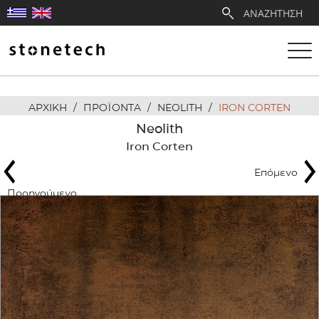
ΑΡΧΙΚΗ
/
ΠΡΟΪΟΝΤΑ
/
NEOLITH
/
IRON CORTEN
Η ΕΤΑΙΡΕΙΑ
Neolith
Iron Corten
ΥΠΗΡΕΣΙΕΣ
Επόμενο
ΛΑΤΟΜΕΙΑ
Προηγούμενο
ΑΝΤΙΠΡΟΣΩΠΕΙΕΣ
ΠΡΟΪΟΝΤΑ
ΕΡΓΑ