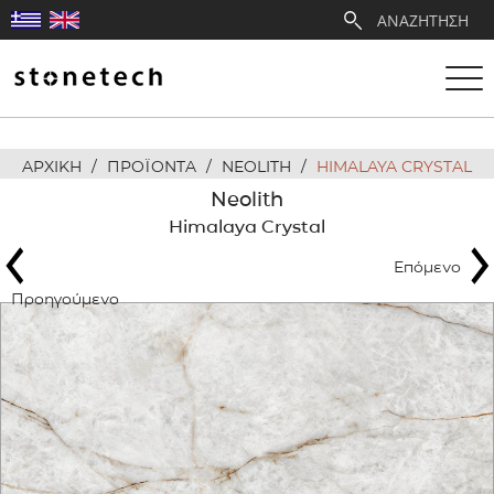
ΑΡΧΙΚΗ
/
ΠΡΟΪΟΝΤΑ
/
NEOLITH
/
HIMALAYA CRYSTAL
Η ΕΤΑΙΡΕΙΑ
Neolith
Himalaya Crystal
ΥΠΗΡΕΣΙΕΣ
Επόμενο
ΛΑΤΟΜΕΙΑ
Προηγούμενο
ΑΝΤΙΠΡΟΣΩΠΕΙΕΣ
ΠΡΟΪΟΝΤΑ
ΕΡΓΑ