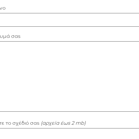
νο
νυμά σας
ε το σχέδιό σας
(αρχεία έως 2 mb)