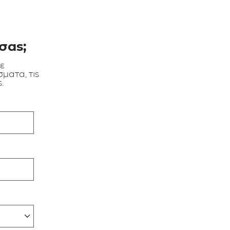
σας;
τε
ματα, τις
.