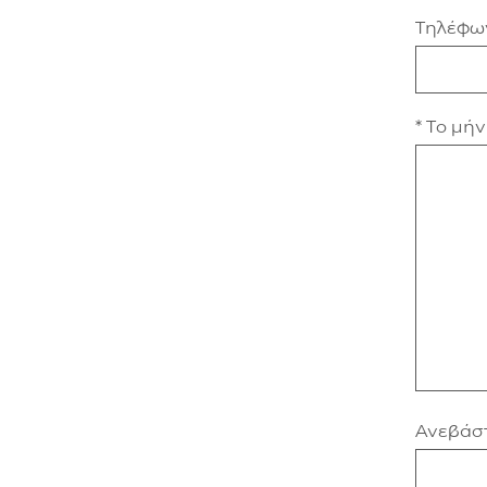
Τηλέφω
* Το μή
Ανεβάστ