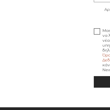
Aρ
Μας
να 
νέα
υπη
δηλ
Όρο
Δε
κάν
New