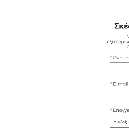
Σκέ
Μ
εξατομικ
* Όνομ
* E-mail
* Επαγγ