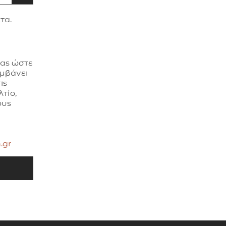
τα.
σας ώστε
αμβάνει
ις
τίο,
ους
.gr