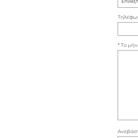
Τηλέφω
* Το μή
Ανεβάστ