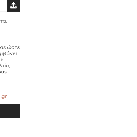
τα.
σας ώστε
αμβάνει
ις
τίο,
ους
.gr