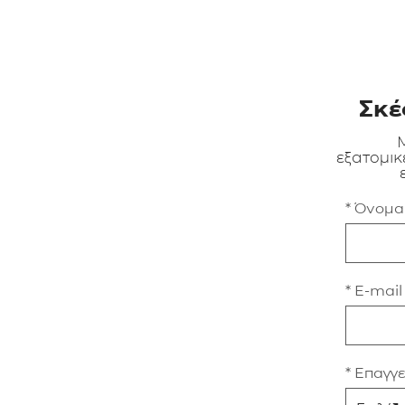
Σκέ
Μ
εξατομικ
* Όνομ
* E-mail
* Επαγγ