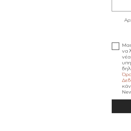
Aρ
Μας
να 
νέα
υπη
δηλ
Όρο
Δε
κάν
New