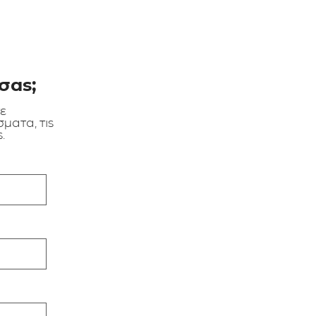
σας;
τε
ματα, τις
.