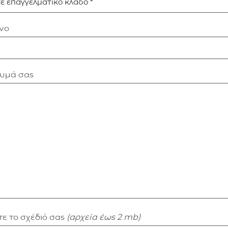
νο
νυμά σας
ε το σχέδιό σας
(αρχεία έως 2 mb)