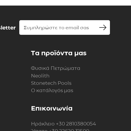
letter
Τα προϊόντα μας
Φυσικά Πετρώματα
Neolith
Stonetech Pools
Ο κατάλογός μας
Επικοινωνία
Ηράκλειο
+30 2810380054