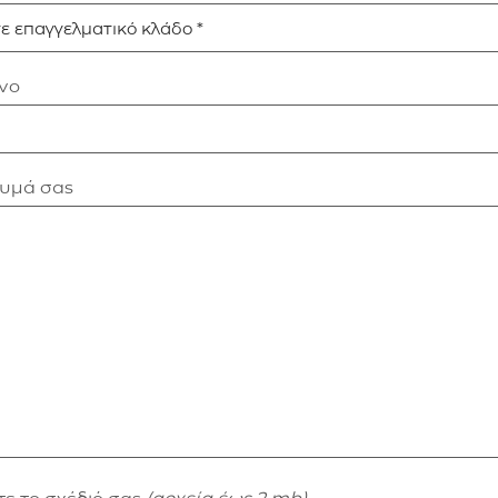
νο
νυμά σας