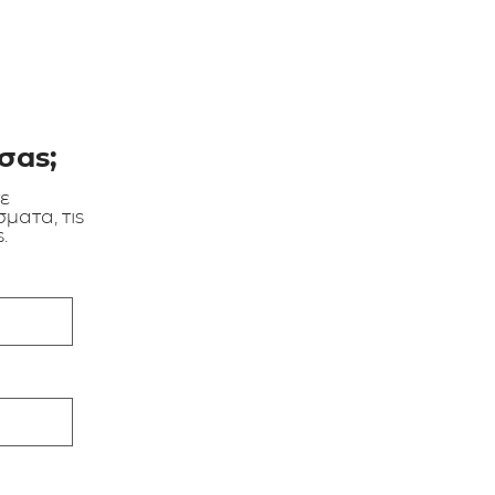
σας;
τε
ματα, τις
.