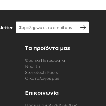
letter
Τα προϊόντα μας
Φυσικά Πετρώματα
Neolith
Stonetech Pools
Ο κατάλογός μας
Επικοινωνία
Ηράκλειο
+30 2810380054