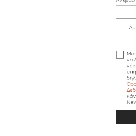
Ανεβάστ
Aρ
Μας
να 
νέα
υπη
δηλ
Όρο
Δε
κάν
New