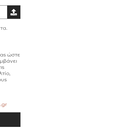
τα.
σας ώστε
αμβάνει
ις
τίο,
ους
.gr