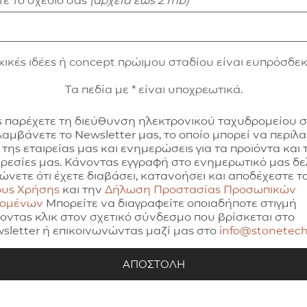
ε το σχέδιό σας
(αρχεία έως 2 mb)
xικές ιδέες ή concept πρώιμου σταδίου είναι ευπρόσδεκ
Τα πεδία με * είναι υποχρεωτικά.
 παρέχετε τη διεύθυνση ηλεκτρονικού ταχυδρομείου 
λαμβάνετε το Newsletter μας, το οποίο μπορεί να περιλ
 της εταιρείας μας και ενημερώσεις για τα προϊόντα και τ
ρεσίες μας. Κάνοντας εγγραφή στο ενημερωτικό μας δελ
ώνετε ότι έχετε διαβάσει, κατανοήσει και αποδέχεστε τ
υς Χρήσης
και την
Δήλωση Προστασίας Προσωπικών
δομένων
Μπορείτε να διαγραφείτε οποιαδήποτε στιγμή
οντας κλικ στον σχετικό σύνδεσμο που βρίσκεται στο
sletter ή επικοινωνώντας μαζί μας στο
info@stonetech