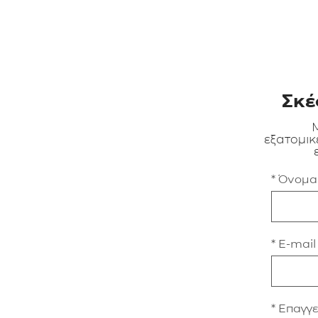
Σκέ
Μ
εξατομικ
* Όνομ
* E-mail
* Επαγγ