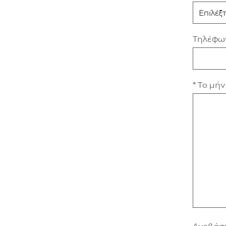
Τηλέφω
* Το μή