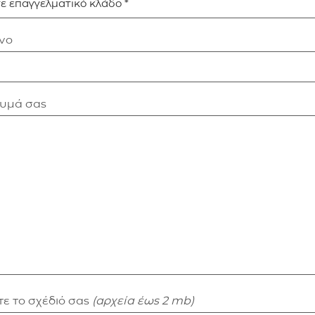
νο
νυμά σας
ε το σχέδιό σας
(αρχεία έως 2 mb)