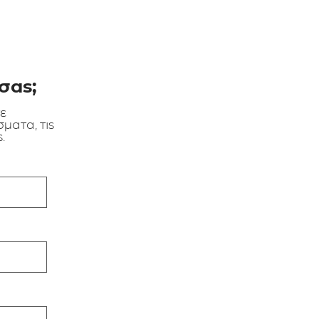
σας;
τε
ματα, τις
.