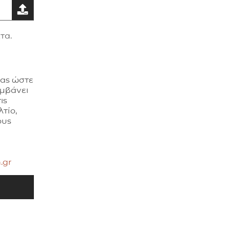
τα.
σας ώστε
αμβάνει
ις
τίο,
ους
.gr