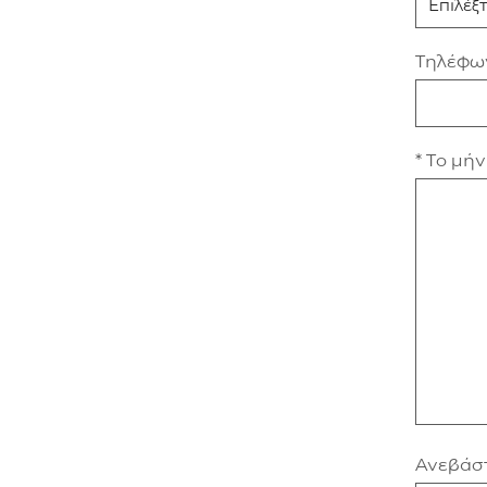
Τηλέφω
* Το μή
Ανεβάστ