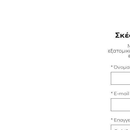
Σκέ
Μ
εξατομικ
* Όνομ
* E-mail
* Επαγγ