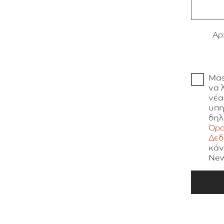
Aρ
Μας
να 
νέα
υπη
δηλ
Όρο
Δε
κάν
New