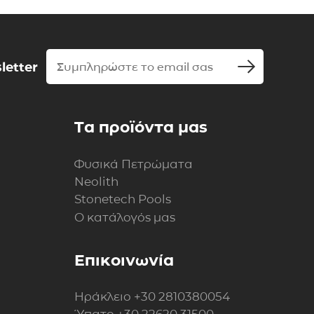
letter
Τα προϊόντα μας
Φυσικά Πετρώματα
Neolith
Stonetech Pools
Ο κατάλογός μας
Επικοινωνία
Ηράκλειο
+30 2810380054