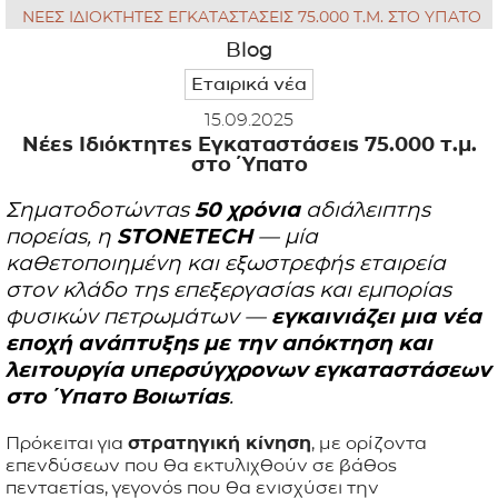
ΝΕΕΣ ΙΔΙΟΚΤΗΤΕΣ ΕΓΚΑΤΑΣΤΑΣΕΙΣ 75.000 Τ.Μ. ΣΤΟ ΥΠΑΤΟ
ΕΦΑΡΜΟΓΕΣ
Blog
Εταιρικά νέα
ΚΑΤΑΛΟΓΟΣ
15.09.2025
Νέες Ιδιόκτητες Εγκαταστάσεις 75.000 τ.μ.
BLOG
στο Ύπατο
Σηματοδοτώντας
50 χρόνια
αδιάλειπτης
ΕΠΙΚΟΙΝΩΝΙΑ
πορείας, η
STONETECH
— μία
καθετοποιημένη και εξωστρεφής εταιρεία
στον κλάδο της επεξεργασίας και εμπορίας
φυσικών πετρωμάτων —
εγκαινιάζει μια νέα
εποχή ανάπτυξης με την απόκτηση και
λειτουργία υπερσύγχρονων εγκαταστάσεων
στο Ύπατο Βοιωτίας
.
Πρόκειται για
στρατηγική κίνηση
, με ορίζοντα
επενδύσεων που θα εκτυλιχθούν σε βάθος
πενταετίας, γεγονός που θα ενισχύσει την