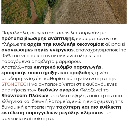
Παράλληλα, οι εγκαταστάσεις λειτουργούν με
πρότυπα βιώσιμης ανάπτυξης
, ενσωματώνοντας
πλήρως τις
αρχές της κυκλικής οικονομίας
: αξιοποιεί
ανανεώσιμες πηγές ενέργειας
, επαναχρησιμοποιεί το
95% του νερού και ανακυκλώνει πλήρως τα
παραγόμενα απόβλητα μαρμάρου.
Αποτελώντας
κεντρικό κόμβο παραγωγής,
εμπορικής υποστήριξης και προβολής
, η νέα
υποδομή ενισχύει καθοριστικά την ικανότητα της
STONETECH
να ανταποκρίνεται στις αυξανόμενες
απαιτήσεις των
διεθνών αγορών
. Φιλοξενεί το
Showroom
Πλακών
με υλικά υψηλής ποιότητας από
ελληνικά και διεθνή λατομεία, ενώ η ενισχυμένη της
δυναμική επιτρέπει την
ταχύτερη και πιο ευέλικτη
εκτέλεση παραγγελιών μεγάλης κλίμακας
, με
συνέπεια και ποιότητα.