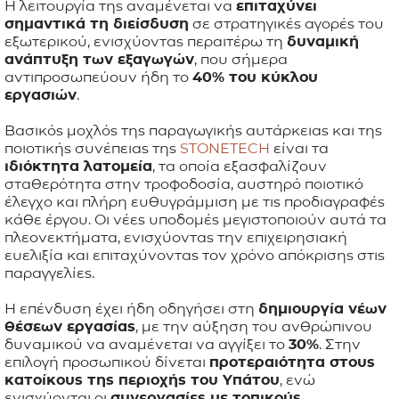
Η λειτουργία της αναμένεται να
επιταχύνει
σημαντικά τη διείσδυση
σε στρατηγικές αγορές του
εξωτερικού, ενισχύοντας περαιτέρω τη
δυναμική
ανάπτυξη των εξαγωγών
, που σήμερα
αντιπροσωπεύουν ήδη το
40% του κύκλου
εργασιών
.
Βασικός μοχλός της παραγωγικής αυτάρκειας και της
ποιοτικής συνέπειας της
STONETECH
είναι τα
ιδιόκτητα λατομεία
, τα οποία εξασφαλίζουν
σταθερότητα στην τροφοδοσία, αυστηρό ποιοτικό
έλεγχο και πλήρη ευθυγράμμιση με τις προδιαγραφές
κάθε έργου. Οι νέες υποδομές μεγιστοποιούν αυτά τα
πλεονεκτήματα, ενισχύοντας την επιχειρησιακή
ευελιξία και επιταχύνοντας τον χρόνο απόκρισης στις
παραγγελίες.
Η επένδυση έχει ήδη οδηγήσει στη
δημιουργία νέων
θέσεων εργασίας
, με την αύξηση του ανθρώπινου
δυναμικού να αναμένεται να αγγίξει το
30%
. Στην
επιλογή προσωπικού δίνεται
προτεραιότητα στους
κατοίκους της περιοχής του Υπάτου
, ενώ
ενισχύονται οι
συνεργασίες με τοπικούς