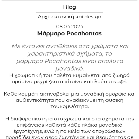
Blog
ΕΦΑΡΜΟΓΕΣ
Αρχιτεκτονική και design
08.04.2024
ΚΑΤΑΛΟΓΟΣ
Μάρμαρο Pocahontas
BLOG
Με έντονες αντιθέσεις στα χρώματα και
χαρακτηριστικά σχήματα, το
ΕΠΙΚΟΙΝΩΝΙΑ
μάρμαρο Pocahontas είναι απόλυτα
μοναδικό.
Η χρωματική του παλέτα κυμαίνεται από ζωηρά
πράσινα μέχρι ζεστά κίτρινα καιπλούσια καφέ.
Κάθε κομμάτι ακτινοβολεί μια μοναδική ομορφιά και
αυθεντικότητα που αναδεικνύει τη φυσική
τουκομψότητα.
Η διαφορετικότητα στο χρώμα και στα σχήματα της
επιφάνειας καθιστά κάθε πλάκα μοναδικό
έργοτέχνης, ενώ η ποικιλία των αποχρώσεων
προσδίδει έναν αέρα ζωντάνιας και θερμότητας σε