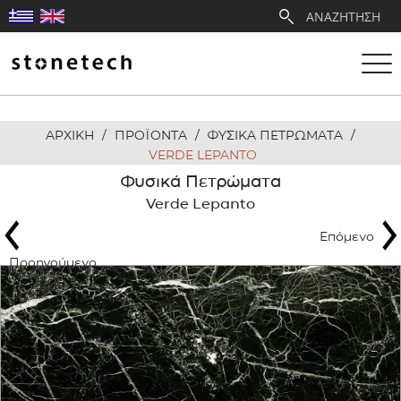
ΑΡΧΙΚΗ
/
ΠΡΟΪΟΝΤΑ
/
ΦΥΣΙΚΑ ΠΕΤΡΩΜΑΤΑ
/
Η ΕΤΑΙΡΕΙΑ
VERDE LEPANTO
Φυσικά Πετρώματα
ΥΠΗΡΕΣΙΕΣ
Verde Lepanto
Επόμενο
ΛΑΤΟΜΕΙΑ
Προηγούμενο
ΑΝΤΙΠΡΟΣΩΠΕΙΕΣ
ΠΡΟΪΟΝΤΑ
ΕΡΓΑ