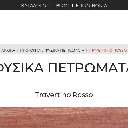
ΚΑΤΑΛΟΓΟΣ
BLOG
ΕΠΙΚΟΙΝΩΝΙΑ
ΑΡΧΙΚΗ
/
ΠΡΟΪΟΝΤΑ
/
ΦΥΣΙΚΑ ΠΕΤΡΩΜΑΤΑ
/
TRAVERTINO ROSSO
ΦΥΣΙΚΆ ΠΕΤΡΏΜΑΤ
Travertino Rosso