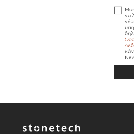
Μας
να 
νέα
υπη
δηλ
Όρο
Δε
κάν
New