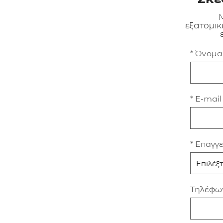
Μ
εξατομικ
* Όνομ
* E-mail
* Επαγγ
Τηλέφω