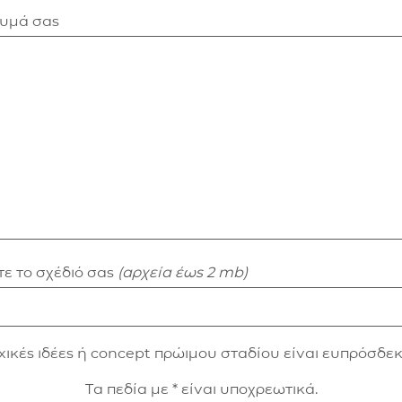
νυμά σας
ε το σχέδιό σας
(αρχεία έως 2 mb)
xικές ιδέες ή concept πρώιμου σταδίου είναι ευπρόσδεκ
Τα πεδία με * είναι υποχρεωτικά.