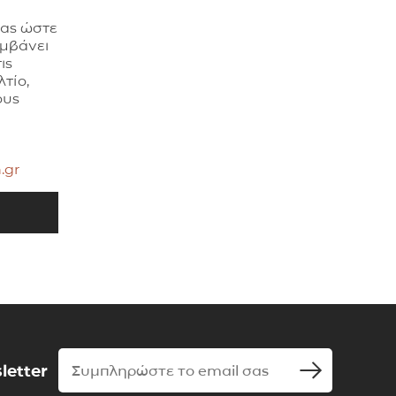
σας ώστε
αμβάνει
ις
τίο,
ους
.gr
letter