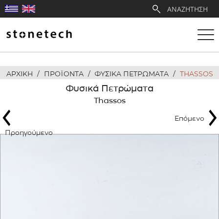
ΑΡΧΙΚΗ
/
ΠΡΟΪΟΝΤΑ
/
ΦΥΣΙΚΑ ΠΕΤΡΩΜΑΤΑ
/
THASSOS
Η ΕΤΑΙΡΕΙΑ
Φυσικά Πετρώματα
Thassos
ΥΠΗΡΕΣΙΕΣ
Επόμενο
ΛΑΤΟΜΕΙΑ
Προηγούμενο
ΑΝΤΙΠΡΟΣΩΠΕΙΕΣ
ΠΡΟΪΟΝΤΑ
ΕΡΓΑ