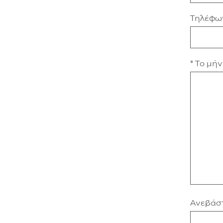
Τηλέφω
* Το μή
Ανεβάστ