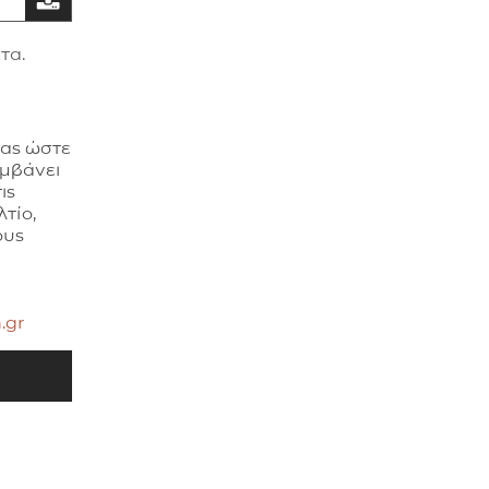
τα.
σας ώστε
αμβάνει
ις
τίο,
ους
.gr