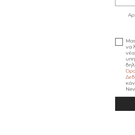
Aρ
Μας
να 
νέα
υπη
δηλ
Όρο
Δε
κάν
New