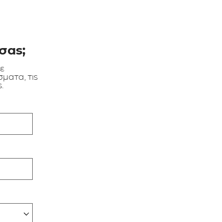
σας;
τε
ματα, τις
.