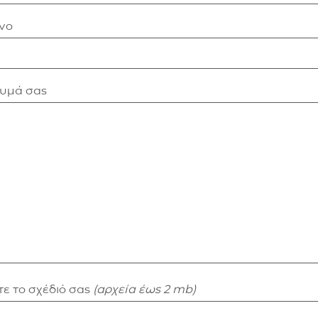
νο
νυμά σας
ε το σχέδιό σας
(αρχεία έως 2 mb)