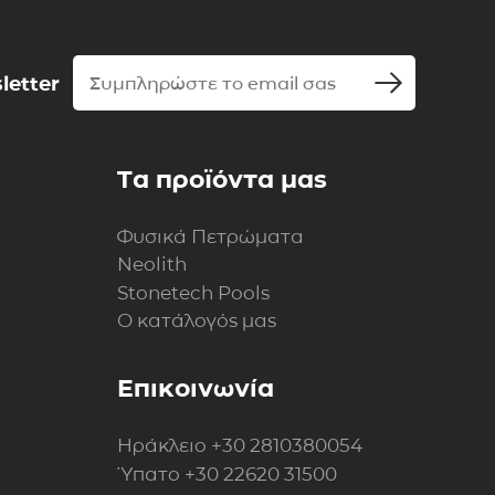
letter
Τα προϊόντα μας
Φυσικά Πετρώματα
Neolith
Stonetech Pools
Ο κατάλογός μας
Επικοινωνία
Ηράκλειο
+30 2810380054
Ύπατο
+30 22620 31500