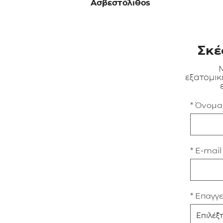
Ασβεστόλιθος
Σκέ
Μ
εξατομικ
* Όνομ
* E-mail
* Επαγγ