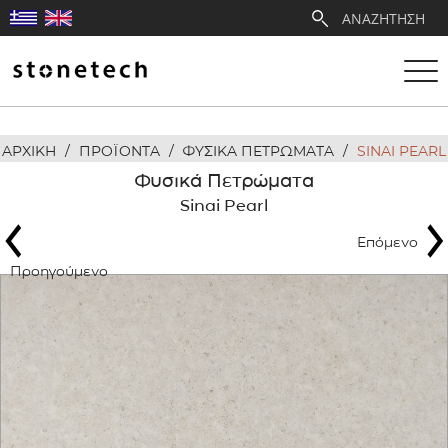
ΑΡΧΙΚΗ
/
ΠΡΟΪΟΝΤΑ
/
ΦΥΣΙΚΑ ΠΕΤΡΩΜΑΤΑ
/
SINAI PEARL
Η ΕΤΑΙΡΕΙΑ
Φυσικά Πετρώματα
Sinai Pearl
ΥΠΗΡΕΣΙΕΣ
Επόμενο
ΛΑΤΟΜΕΙΑ
Προηγούμενο
ΑΝΤΙΠΡΟΣΩΠΕΙΕΣ
ΠΡΟΪΟΝΤΑ
ΕΡΓΑ