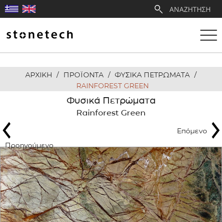
ΑΡΧΙΚΗ
/
ΠΡΟΪΟΝΤΑ
/
ΦΥΣΙΚΑ ΠΕΤΡΩΜΑΤΑ
/
Η ΕΤΑΙΡΕΙΑ
RAINFOREST GREEN
Φυσικά Πετρώματα
ΥΠΗΡΕΣΙΕΣ
Rainforest Green
Επόμενο
ΛΑΤΟΜΕΙΑ
Προηγούμενο
ΑΝΤΙΠΡΟΣΩΠΕΙΕΣ
ΠΡΟΪΟΝΤΑ
ΕΡΓΑ