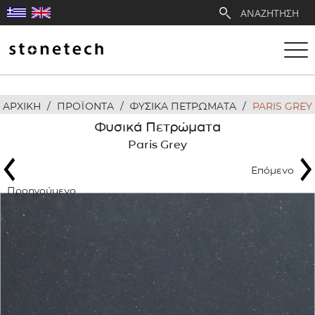
ΑΡΧΙΚΗ
/
ΠΡΟΪΟΝΤΑ
/
ΦΥΣΙΚΑ ΠΕΤΡΩΜΑΤΑ
/
PARIS GREY
Η ΕΤΑΙΡΕΙΑ
Φυσικά Πετρώματα
Paris Grey
ΥΠΗΡΕΣΙΕΣ
Επόμενο
ΛΑΤΟΜΕΙΑ
Προηγούμενο
ΑΝΤΙΠΡΟΣΩΠΕΙΕΣ
ΠΡΟΪΟΝΤΑ
ΕΡΓΑ