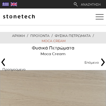
ΑΡΧΙΚΗ
/
ΠΡΟΪΟΝΤΑ
/
ΦΥΣΙΚΑ ΠΕΤΡΩΜΑΤΑ
/
Η ΕΤΑΙΡΕΙΑ
MOCA CREAM
Φυσικά Πετρώματα
ΥΠΗΡΕΣΙΕΣ
Moca Cream
Επόμενο
ΛΑΤΟΜΕΙΑ
Προηγούμενο
ΑΝΤΙΠΡΟΣΩΠΕΙΕΣ
ΠΡΟΪΟΝΤΑ
ΕΡΓΑ