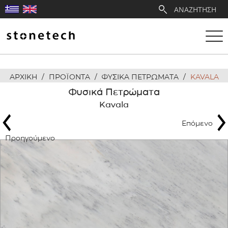
ΑΡΧΙΚΗ
/
ΠΡΟΪΟΝΤΑ
/
ΦΥΣΙΚΑ ΠΕΤΡΩΜΑΤΑ
/
KAVALA
Η ΕΤΑΙΡΕΙΑ
Φυσικά Πετρώματα
Kavala
ΥΠΗΡΕΣΙΕΣ
Επόμενο
ΛΑΤΟΜΕΙΑ
Προηγούμενο
ΑΝΤΙΠΡΟΣΩΠΕΙΕΣ
ΠΡΟΪΟΝΤΑ
ΕΡΓΑ