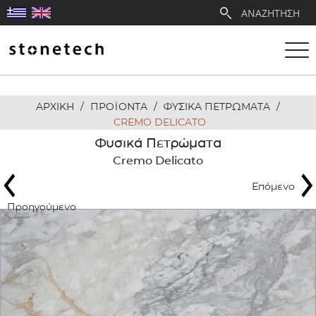
ΑΡΧΙΚΗ
/
ΠΡΟΪΟΝΤΑ
/
ΦΥΣΙΚΑ ΠΕΤΡΩΜΑΤΑ
/
Η ΕΤΑΙΡΕΙΑ
CREMO DELICATO
Φυσικά Πετρώματα
ΥΠΗΡΕΣΙΕΣ
Cremo Delicato
Επόμενο
ΛΑΤΟΜΕΙΑ
Προηγούμενο
ΑΝΤΙΠΡΟΣΩΠΕΙΕΣ
ΠΡΟΪΟΝΤΑ
ΕΡΓΑ