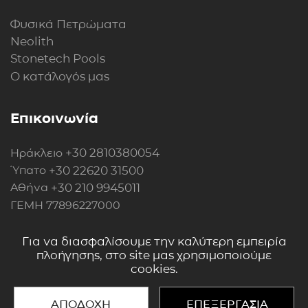
Φυσικά Πετρώματα
Neolith
Stonetech Pools
Ο κατάλογός μας
Επικοινωνία
+30 2810380054
Ηράκλειο
+30 22620 31500
Ύπατο
+30 210 9945011
Αθήνα
ΓΕΜΗ 77896227000
Περισσότερα στοιχεία
Για να διασφαλίσουμε την καλύτερη εμπειρία
πλοήγησης, στο site μας χρησιμοποιούμε
cookies.
ΑΠΟΔΟΧΗ
ΕΠΕΞΕΡΓΑΣΙΑ
Copyright 2018 - 2026 © All rights reserved.