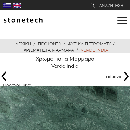
ΑΡΧΙΚΗ
/
ΠΡΟΪΟΝΤΑ
/
ΦΥΣΙΚΑ ΠΕΤΡΩΜΑΤΑ
/
Η ΕΤΑΙΡΕΙΑ
ΧΡΩΜΑΤΙΣΤΑ ΜΑΡΜΑΡΑ
/
VERDE INDIA
Χρωματιστά Μάρμαρα
ΥΠΗΡΕΣΙΕΣ
Verde India
Επόμενο
ΛΑΤΟΜΕΙΑ
Προηγούμενο
ΑΝΤΙΠΡΟΣΩΠΕΙΕΣ
ΠΡΟΪΟΝΤΑ
ΕΡΓΑ