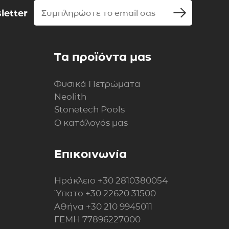
letter
Τα προϊόντα μας
Φυσικά Πετρώματα
Neolith
Stonetech Pools
Ο κατάλογός μας
Επικοινωνία
Ηράκλειο
+30 2810380054
Ύπατο
+30 22620 31500
Αθήνα
+30 210 9945011
ΓΕΜΗ 77896227000