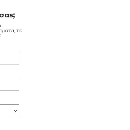
σας;
τε
ματα, τις
.