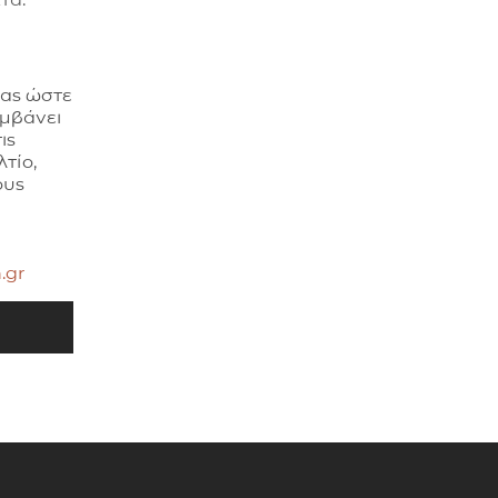
σας ώστε
αμβάνει
ις
τίο,
ους
.gr