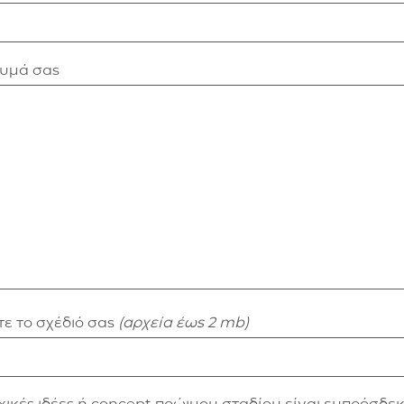
νυμά σας
ε το σχέδιό σας
(αρχεία έως 2 mb)
xικές ιδέες ή concept πρώιμου σταδίου είναι ευπρόσδεκ