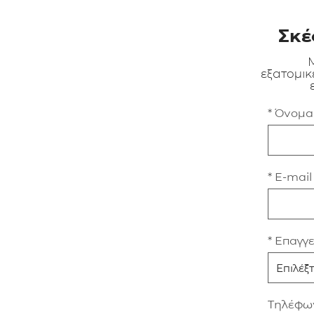
Σκέ
Μ
εξατομικ
* Όνομ
* E-mail
* Επαγγ
Τηλέφω