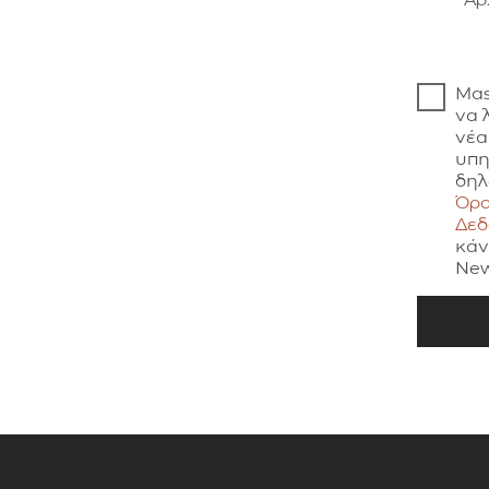
Μας
να 
νέα
υπη
δηλ
Όρο
Δε
κάν
New