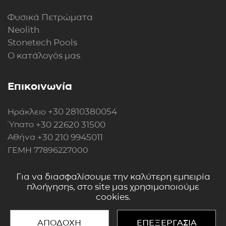
Φυσικά Πετρώματα
Neolith
Stonetech Pools
Ο κατάλογός μας
Επικοινωνία
+30 2810380054
Ηράκλειο
+30 22620 31500
Ύπατο
+30 210 9945011
Αθήνα
ΓΕΜΗ 77896227000
Περισσότερα στοιχεία
Για να διασφαλίσουμε την καλύτερη εμπειρία
πλοήγησης, στο site μας χρησιμοποιούμε
cookies.
ΑΠΟΔΟΧΗ
ΕΠΕΞΕΡΓΑΣΙΑ
Copyright 2018 - 2026 © All rights reserved.