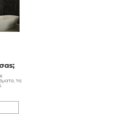
σας;
τε
ματα, τις
.