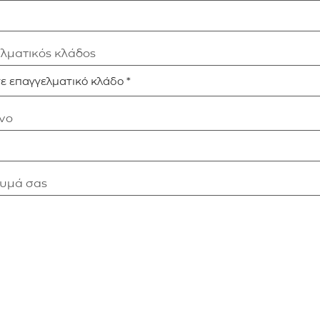
ελματικός κλάδος
νο
νυμά σας