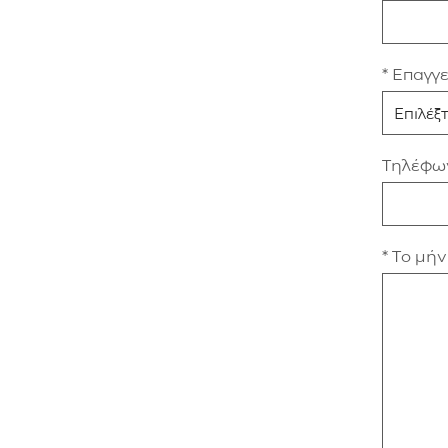
* Επαγγ
Τηλέφω
* Το μή