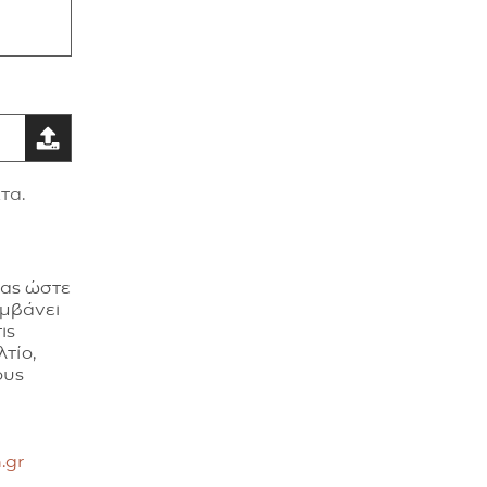
τα.
σας ώστε
αμβάνει
ις
τίο,
ους
.gr