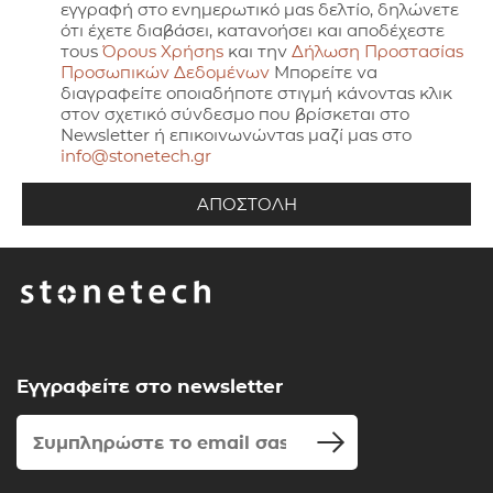
εγγραφή στο ενημερωτικό μας δελτίο, δηλώνετε
ότι έχετε διαβάσει, κατανοήσει και αποδέχεστε
τους
Όρους Χρήσης
και την
Δήλωση Προστασίας
Προσωπικών Δεδομένων
Μπορείτε να
διαγραφείτε οποιαδήποτε στιγμή κάνοντας κλικ
στον σχετικό σύνδεσμο που βρίσκεται στο
Newsletter ή επικοινωνώντας μαζί μας στο
info@stonetech.gr
Εγγραφείτε στο newsletter