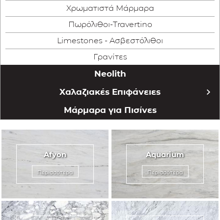
Χρωματιστά Μάρμαρα
ΕΦΑΡΜΟΓΕΣ
Πωρόλιθοι-Travertino
Limestones - Ασβεστόλιθοι
ΚΑΤΑΛΟΓΟΣ
Γρανίτες
BLOG
Neolith
Χαλαζιακές Επιφάνειες
ΕΠΙΚΟΙΝΩΝΙΑ
Quartzforms
Μάρμαρα για Πισίνες
Cimstone
Afyon
Aquarium
Περισσότερα
Περισσότερα